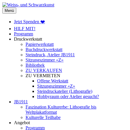
Weiss- und Schwarzkunst
Menü
Jetzt Spenden ❤️
HILF MIT!
Programm
Druckwerkstatt
Papierwerkstatt
Buchdruckwerkstatt
Steindruck, Atelier JB1911
Sitzungszimmer «Z»
Bibliothek
ZU VERKAUFEN
ZU VERMIETEN
Offene Werkstatt
Sitzungszimmer «Z»
Steindruckatelier (Lithografie)
Hobbyraum oder Atelier gesucht?
JB1911
Faszination Kulturerbe: Lithografie bis
Weltplakatformat
Kulturelle Teilhabe
Angebot
Programm