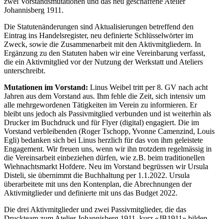
zwei Vorstandsmutationen und das neu geschaffene Atelier
Johannisberg 1911.
Die Statutenänderungen sind Aktualisierungen betreffend den
Eintrag ins Handelsregister, neu definierte Schlüsselwörter im
Zweck, sowie die Zusammenarbeit mit den Aktivmitgliedern. In
Ergänzung zu den Statuten haben wir eine Vereinbarung verfasst,
die ein Aktivmitglied vor der Nutzung der Werkstatt und Ateliers
unterschreibt.
Mutationen im Vorstand:
Linus Weibel tritt per 8. GV nach acht
Jahren aus dem Vorstand aus. Ihm fehle die Zeit, sich intensiv um
alle mehrgewordenen Tätigkeiten im Verein zu informieren. Er
bleibt uns jedoch als Passivmitglied verbunden und ist weiterhin als
Drucker im Buchdruck und für Flyer (digital) engagiert. Die im
Vorstand verbleibenden (Roger Tschopp, Yvonne Camenzind, Louis
Egli) bedanken sich bei Linus herzlich für das von ihm geleistete
Engagement. Wir freuen uns, wenn wir ihn trotzdem regelmässig in
die Vereinsarbeit einbeziehen dürfen, wie z.B. beim traditionellen
Wiehnachtsmarkt Hofdere. Neu im Vorstand begrüssen wir Ursula
Disteli, sie übernimmt die Buchhaltung per 1.1.2022. Ursula
überarbeitete mit uns den Kontenplan, die Abrechnungen der
Aktivmitglieder und definierte mit uns das Budget 2022.
Die drei Aktivmitglieder und zwei Passivmitglieder, die das
Druckteam zum Atelier Johannisberg 1911, kurz «JB1911» bilden,