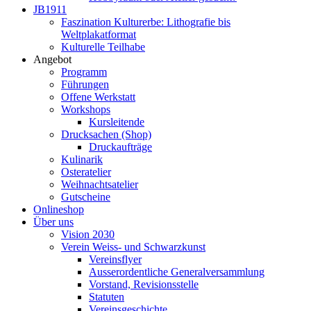
JB1911
Faszination Kulturerbe: Lithografie bis
Weltplakatformat
Kulturelle Teilhabe
Angebot
Programm
Führungen
Offene Werkstatt
Workshops
Kursleitende
Drucksachen (Shop)
Druckaufträge
Kulinarik
Osteratelier
Weihnachtsatelier
Gutscheine
Onlineshop
Über uns
Vision 2030
Verein Weiss- und Schwarzkunst
Vereinsflyer
Ausserordentliche Generalversammlung
Vorstand, Revisionsstelle
Statuten
Vereinsgeschichte