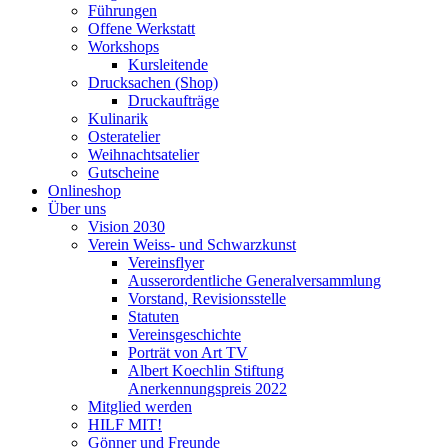
Führungen
Offene Werkstatt
Workshops
Kursleitende
Drucksachen (Shop)
Druckaufträge
Kulinarik
Osteratelier
Weihnachtsatelier
Gutscheine
Onlineshop
Über uns
Vision 2030
Verein Weiss- und Schwarzkunst
Vereinsflyer
Ausserordentliche Generalversammlung
Vorstand, Revisionsstelle
Statuten
Vereinsgeschichte
Porträt von Art TV
Albert Koechlin Stiftung
Anerkennungspreis 2022
Mitglied werden
HILF MIT!
Gönner und Freunde