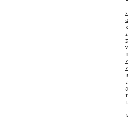
S
G
K
K
K
W
H
F
F
B
2
O
1
L
N