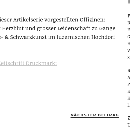
H
F
eser Artikelserie vorgestellten Offizinen:
B
it Herzblut und grosser Leidenschaft zu Gange
E
iss- & Schwarzkunst im luzernischen Hochdorf
G
H
W
S
 Zeitschrift Druckmarkt
S
A
P
E
H
L
NÄCHSTER BEITRAG
Z
U