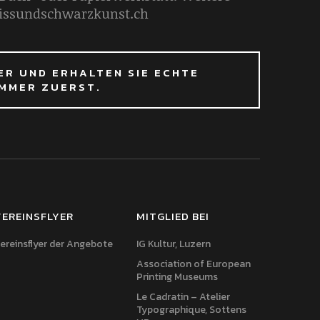
eissundschwarzkunst.ch
ER UND ERHALTEN SIE ECHTE
IMMER ZUERST.
EREINSFLYER
MITGLIED BEI
ereinsflyer der Angebote
IG Kultur, Luzern
Association of European
Printing Museums
Le Cadratin – Atelier
Typographique, Sottens