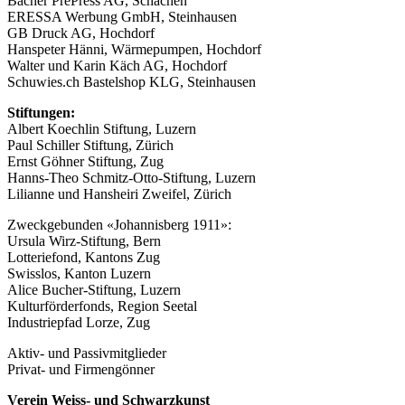
Bacher PrePress AG, Schachen
ERESSA Werbung GmbH, Steinhausen
GB Druck AG, Hochdorf
Hanspeter Hänni, Wärmepumpen, Hochdorf
Walter und Karin Käch AG, Hochdorf
Schuwies.ch Bastelshop KLG, Steinhausen
Stiftungen:
Albert Koechlin Stiftung, Luzern
Paul Schiller Stiftung, Zürich
Ernst Göhner Stiftung, Zug
Hanns-Theo Schmitz-Otto-Stiftung, Luzern
Lilianne und Hansheiri Zweifel, Zürich
Zweckgebunden «Johannisberg 1911»:
Ursula Wirz-Stiftung, Bern
Lotteriefond, Kantons Zug
Swisslos, Kanton Luzern
Alice Bucher-Stiftung, Luzern
Kulturförderfonds, Region Seetal
Industriepfad Lorze, Zug
Aktiv- und Passivmitglieder
Privat- und Firmengönner
Verein Weiss- und Schwarzkunst