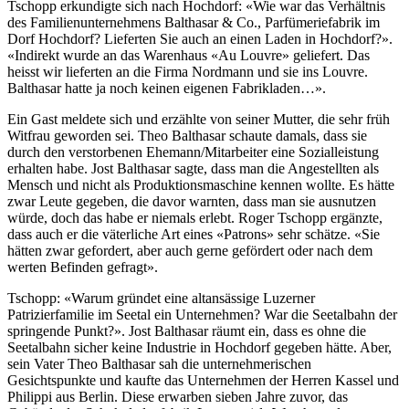
Tschopp erkundigte sich nach Hochdorf: «Wie war das Verhältnis
des Familienunternehmens Balthasar & Co., Parfümeriefabrik im
Dorf Hochdorf? Lieferten Sie auch an einen Laden in Hochdorf?».
«Indirekt wurde an das Warenhaus «Au Louvre» geliefert. Das
heisst wir lieferten an die Firma Nordmann und sie ins Louvre.
Balthasar hatte ja noch keinen eigenen Fabrikladen…».
Ein Gast meldete sich und erzählte von seiner Mutter, die sehr früh
Witfrau geworden sei. Theo Balthasar schaute damals, dass sie
durch den verstorbenen Ehemann/Mitarbeiter eine Sozialleistung
erhalten habe. Jost Balthasar sagte, dass man die Angestellten als
Mensch und nicht als Produktionsmaschine kennen wollte. Es hätte
zwar Leute gegeben, die davor warnten, dass man sie ausnutzen
würde, doch das habe er niemals erlebt. Roger Tschopp ergänzte,
dass auch er die väterliche Art eines «Patrons» sehr schätze. «Sie
hätten zwar gefordert, aber auch gerne gefördert oder nach dem
werten Befinden gefragt».
Tschopp: «Warum gründet eine altansässige Luzerner
Patrizierfamilie im Seetal ein Unternehmen? War die Seetalbahn der
springende Punkt?». Jost Balthasar räumt ein, dass es ohne die
Seetalbahn sicher keine Industrie in Hochdorf gegeben hätte. Aber,
sein Vater Theo Balthasar sah die unternehmerischen
Gesichtspunkte und kaufte das Unternehmen der Herren Kassel und
Philippi aus Berlin. Diese erwarben sieben Jahre zuvor, das