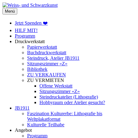
Weiss- und Schwarzkunst
Menü
Jetzt Spenden ❤️
HILF MIT!
Programm
Druckwerkstatt
Papierwerkstatt
Buchdruckwerkstatt
Steindruck, Atelier JB1911
Sitzungszimmer «Z»
Bibliothek
ZU VERKAUFEN
ZU VERMIETEN
Offene Werkstatt
Sitzungszimmer «Z»
Steindruckatelier (Lithografie)
Hobbyraum oder Atelier gesucht?
JB1911
Faszination Kulturerbe: Lithografie bis
Weltplakatformat
Kulturelle Teilhabe
Angebot
Programm