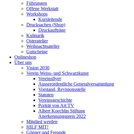
Führungen
Offene Werkstatt
Workshops
Kursleitende
Drucksachen (Shop)
Druckaufträge
Kulinarik
Osteratelier
Weihnachtsatelier
Gutscheine
Onlineshop
Über uns
Vision 2030
Verein Weiss- und Schwarzkunst
Vereinsflyer
Ausserordentliche Generalversammlung
Vorstand, Revisionsstelle
Statuten
Vereinsgeschichte
Porträt von Art TV
Albert Koechlin Stiftung
Anerkennungspreis 2022
Mitglied werden
HILF MIT!
Gönner und Freunde