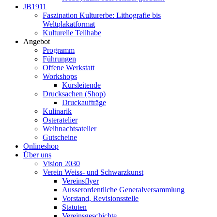
JB1911
Faszination Kulturerbe: Lithografie bis
Weltplakatformat
Kulturelle Teilhabe
Angebot
Programm
Führungen
Offene Werkstatt
Workshops
Kursleitende
Drucksachen (Shop)
Druckaufträge
Kulinarik
Osteratelier
Weihnachtsatelier
Gutscheine
Onlineshop
Über uns
Vision 2030
Verein Weiss- und Schwarzkunst
Vereinsflyer
Ausserordentliche Generalversammlung
Vorstand, Revisionsstelle
Statuten
Vereinsgeschichte