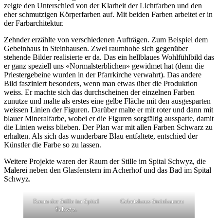
zeigte den Unterschied von der Klarheit der Lichtfarben und den
eher schmutzigen Körperfarben auf. Mit beiden Farben arbeitet er in
der Farbarchitektur.
Zehnder erzählte von verschiedenen Aufträgen. Zum Beispiel dem
Gebeinhaus in Steinhausen. Zwei raumhohe sich gegenüber
stehende Bilder realisierte er da. Das ein hellblaues Wohlfühlbild das
er ganz speziell uns «Normalsterblichen» gewidmet hat (denn die
Priestergebeine wurden in der Pfarrkirche verwahrt). Das andere
Bild fasziniert besonders, wenn man etwas über die Produktion
weiss. Er machte sich das durchscheinen der einzelnen Farben
zunutze und malte als erstes eine gelbe Fläche mit den ausgesparten
weissen Linien der Figuren. Darüber malte er mit roter und dann mit
blauer Mineralfarbe, wobei er die Figuren sorgfältig aussparte, damit
die Linien weiss blieben. Der Plan war mit allen Farben Schwarz zu
erhalten. Als sich das wunderbare Blau entfaltete, entschied der
Künstler die Farbe so zu lassen.
Weitere Projekte waren der Raum der Stille im Spital Schwyz, die
Malerei neben den Glasfenstern im Acherhof und das Bad im Spital
Schwyz.
Raum der Stille im Spital
Gebetshaus Steinhausen
Schwyz.