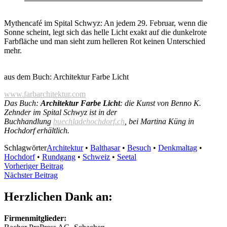
Mythencafé im Spital Schwyz: An jedem 29. Februar, wenn die
Sonne scheint, legt sich das helle Licht exakt auf die dunkelrote
Farbfläche und man sieht zum helleren Rot keinen Unterschied
mehr.
aus dem Buch: Architektur Farbe Licht
www.farbarchitektur.com
Das Buch:
Architektur Farbe Licht
: die Kunst von Benno K.
Zehnder im Spital Schwyz ist in der
Buchhandlung
buechladehochdorf.ch
, bei Martina Küng in
Hochdorf erhältlich.
Schlagwörter
Architektur
•
Balthasar
•
Besuch
•
Denkmaltag
•
Hochdorf
•
Rundgang
•
Schweiz
•
Seetal
Beitragsnavigation
Vorheriger
Vorheriger Beitrag
Nächster
Beitrag
Nächster Beitrag
Beitrag
Herzlichen Dank an:
Firmenmitglieder: