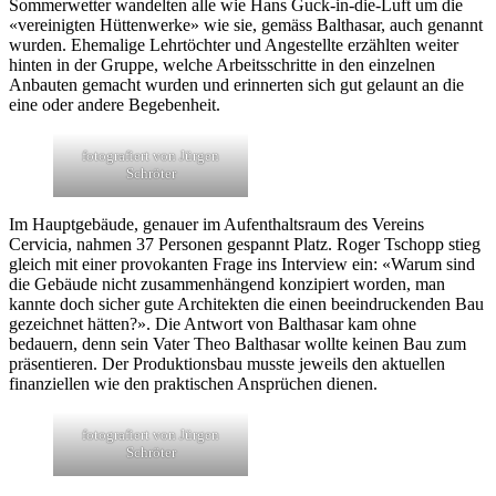
Sommerwetter wandelten alle wie Hans Guck-in-die-Luft um die
«vereinigten Hüttenwerke» wie sie, gemäss Balthasar, auch genannt
wurden. Ehemalige Lehrtöchter und Angestellte erzählten weiter
hinten in der Gruppe, welche Arbeitsschritte in den einzelnen
Anbauten gemacht wurden und erinnerten sich gut gelaunt an die
eine oder andere Begebenheit.
fotografiert von Jürgen
Schröter
Im Hauptgebäude, genauer im Aufenthaltsraum des Vereins
Cervicia, nahmen 37 Personen gespannt Platz. Roger Tschopp stieg
gleich mit einer provokanten Frage ins Interview ein: «Warum sind
die Gebäude nicht zusammenhängend konzipiert worden, man
kannte doch sicher gute Architekten die einen beeindruckenden Bau
gezeichnet hätten?». Die Antwort von Balthasar kam ohne
bedauern, denn sein Vater Theo Balthasar wollte keinen Bau zum
präsentieren. Der Produktionsbau musste jeweils den aktuellen
finanziellen wie den praktischen Ansprüchen dienen.
fotografiert von Jürgen
Schröter