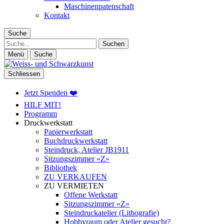
Maschinenpatenschaft
Kontakt
Suche
Suche
Menü
Suche
Schliessen
Jetzt Spenden ❤️
HILF MIT!
Programm
Druckwerkstatt
Papierwerkstatt
Buchdruckwerkstatt
Steindruck, Atelier JB1911
Sitzungszimmer «Z»
Bibliothek
ZU VERKAUFEN
ZU VERMIETEN
Offene Werkstatt
Sitzungszimmer «Z»
Steindruckatelier (Lithografie)
Hobbyraum oder Atelier gesucht?