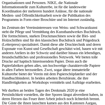
Organisationen und Personen. NIKE, die Nationale
Informationsstelle zum Kulturerbe, ist für die landesweite
Koordination der mehreren hundert Anlässe, für die nationale
Medien- und Öffentlichkeitsarbeit sowie die Publikation des
Programms in Form einer Broschüre und im Internet zuständig.
Im Zentrum der Vereinsinteressen von Weiss- und Schwarzkunst
steht die Pflege und Vermittlung des Kunsthandwerkes Buchdruck.
Die formschönen, starken Druckmaschinen sowie die Blei- und
Holzschriften sind für den klassischen Buchdruck und Prägedruck
(Letterpress) spezialisiert. Damit diese alte Drucktechnik und deren
Exponate von Kunst und Gesellschaft geschätzt wird, bauen wir mit
anderen Ateliers in der Schweiz und darüber hinaus ein lebendiges,
freundschaftliches und professionelles Netzwerk. Wir bieten tolle
Drucke auf haptisch hinreissendem Papier. Denn auch die
Papierfabriken geben alles, um hochwertige charaktervolle Papiere
in allen Farben herzustellen. Zwei, sogar ältere immaterielle
Kulturerbe bietet der Verein mit dem Papierschöpfatelier und der
Handbuchbinderei. In beiden arbeiten Berufsleute, die ihre
Handfertigkeiten an Workshops vermitteln und Aufträge erarbeiten.
Wir durften an beiden Tagen des Denkmals 2020 je eine
Persönlichkeit vorstellen, die ihre Sporen längst abverdient haben, in
deren Herzen das Feuer ihrer Arbeit jedoch noch lichterloh brennt.
Die Gäste die ihnen lauschten kamen aus den Kantonen Aargau,