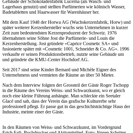
Gebäude der Schokoladenfabrik Lucerna (als Wasch- und
Lagerhaus genutzt) und stellten Parfümerien wie kölnisch Wasser,
Badetabletten und Haarwasser für Warenhäuser her.
Mit dem Kauf 1948 der Horwa AG (Wachskerzenfabrik, Horw) und
später weiterer Kerzenhersteller wuchs sein Unternehmen in kurzer
Zeit zum bedeutendsten Kerzenproduzent der Schweiz. 1976
übernahmen seine Söhne Jost die Parfümerie- und Louis die
Kerzenherstellung. Jost gründete «Caprice Cosmetic SA» und
fusionierte später mit «Cosmetic 1001, Schneider & Co. AG». 1996
verkaufte er seinen Produktionsbetrieb, nutzte seine Gebäude um
und gründete die KMU-Center Hochdorf AG.
Seit 2017 sind seine Kinder Bernard und Michèle Eigner des
Unternehmens und vermieten die Räume an über 50 Mieter.
Nach dem Interview folgten der Grossteil der Gäste Roger Tschopp
in die Räume des Vereins Weiss- und Schwarzkunst, wo er gleich
noch eine kleine Führung anhängte. Man schleckte ein Seetaler
Glacé und sah, dass der Verein das grafische Kulturerbe sehr
professionell pflegt. Er passe gut in das geschichtsträchtige Haus der
Industrie, meinte einer der Gäste.
In den Räumen von Weiss- und Schwarzkunst, im Vordergrund
Erich Egli, Buchdrucker und Aktivmitglied. Foto: Jürgen Schröter