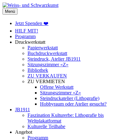
Weiss- und Schwarzkunst
Menü
Jetzt Spenden ❤️
HILF MIT!
Programm
Druckwerkstatt
Papierwerkstatt
Buchdruckwerkstatt
Steindruck, Atelier JB1911
Sitzungszimmer «Z»
Bibliothek
ZU VERKAUFEN
ZU VERMIETEN
Offene Werkstatt
Sitzungszimmer «Z»
Steindruckatelier (Lithografie)
Hobbyraum oder Atelier gesucht?
JB1911
Faszination Kulturerbe: Lithografie bis
Weltplakatformat
Kulturelle Teilhabe
Angebot
Programm