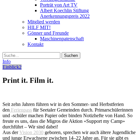
Porträt von Art TV
Albert Koechlin Stiftung
Anerkennungspreis 2022
Mitglied werden
HILF MIT!
Gönner und Freunde
Maschinenpatenschaft
Kontakt
Suche
Info
Einblick2
Print it. Film it.
Seit zehn Jahren führen wir in den Sommer- und Herbstferien
den
Ferienpass
für Seetaler Gemeinden durch. Primarschülerinnen
und -schüler machen Papier oder binden Notizhefte von Hand. So
freute es uns, dass die Migros die Aktion «Support my Camp»
durchführt – Wir sind dabei!
Aus der
Vision 2030
geboren, sprechen wir auch ältere Jugendliche
und junge Erwachsene zwischen 14–22 Jahre an. Für sie gibt es