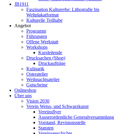
JB1911
Faszination Kulturerbe: Lithografie bis
Weltplakatformat
Kulturelle Teilhabe
Angebot
Programm
Führungen
Offene Werkstatt
Workshops
Kursleitende
Drucksachen (Shop)
Druckaufträge
Kulinarik
Osteratelier
Weihnachtsatelier
Gutscheine
Onlineshop
Über uns
Vision 2030
Verein Weiss- und Schwarzkunst
Vereinsflyer
Ausserordentliche Generalversammlung
Vorstand, Revisionsstelle
Statuten
Vereinsgeschichte