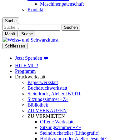
Maschinenpatenschaft
Kontakt
Suche
Suche
Menü
Suche
Schliessen
Jetzt Spenden ❤️
HILF MIT!
Programm
Druckwerkstatt
Papierwerkstatt
Buchdruckwerkstatt
Steindruck, Atelier JB1911
Sitzungszimmer «Z»
Bibliothek
ZU VERKAUFEN
ZU VERMIETEN
Offene Werkstatt
Sitzungszimmer «Z»
Steindruckatelier (Lithografie)
Hobbyraum oder Atelier gesucht?