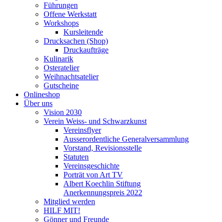
Führungen
Offene Werkstatt
Workshops
Kursleitende
Drucksachen (Shop)
Druckaufträge
Kulinarik
Osteratelier
Weihnachtsatelier
Gutscheine
Onlineshop
Über uns
Vision 2030
Verein Weiss- und Schwarzkunst
Vereinsflyer
Ausserordentliche Generalversammlung
Vorstand, Revisionsstelle
Statuten
Vereinsgeschichte
Porträt von Art TV
Albert Koechlin Stiftung
Anerkennungspreis 2022
Mitglied werden
HILF MIT!
Gönner und Freunde