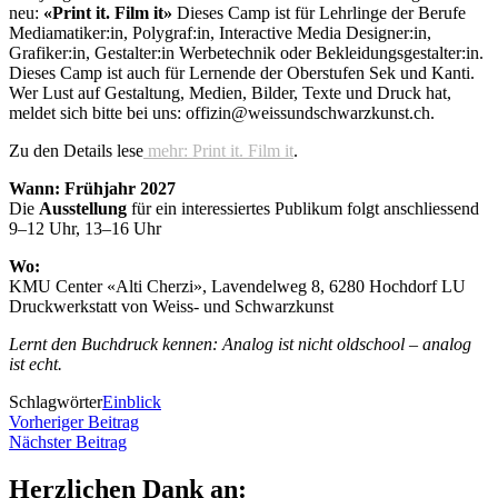
neu:
«Print it. Film it»
Dieses Camp ist für Lehrlinge der Berufe
Mediamatiker:in, Polygraf:in, Interactive Media Designer:in,
Grafiker:in, Gestalter:in Werbetechnik oder Bekleidungsgestalter:in.
Dieses Camp ist auch für Lernende der Oberstufen Sek und Kanti.
Wer Lust auf Gestaltung, Medien, Bilder, Texte und Druck hat,
meldet sich bitte bei uns: offizin@weissundschwarzkunst.ch.
Zu den Details lese
mehr: Print it. Film it
.
Wann: Frühjahr 2027
Die
Ausstellung
für ein interessiertes Publikum folgt anschliessend
9–12 Uhr, 13–16 Uhr
Wo:
KMU Center «Alti Cherzi», Lavendelweg 8, 6280 Hochdorf LU
Druckwerkstatt von Weiss- und Schwarzkunst
Lernt den Buchdruck kennen: Analog ist nicht oldschool – analog
ist echt.
Schlagwörter
Einblick
Beitragsnavigation
Vorheriger
Vorheriger Beitrag
Nächster
Beitrag
Nächster Beitrag
Beitrag
Herzlichen Dank an: