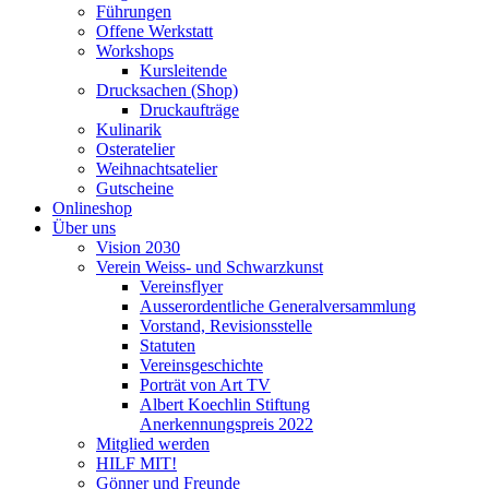
Führungen
Offene Werkstatt
Workshops
Kursleitende
Drucksachen (Shop)
Druckaufträge
Kulinarik
Osteratelier
Weihnachtsatelier
Gutscheine
Onlineshop
Über uns
Vision 2030
Verein Weiss- und Schwarzkunst
Vereinsflyer
Ausserordentliche Generalversammlung
Vorstand, Revisionsstelle
Statuten
Vereinsgeschichte
Porträt von Art TV
Albert Koechlin Stiftung
Anerkennungspreis 2022
Mitglied werden
HILF MIT!
Gönner und Freunde