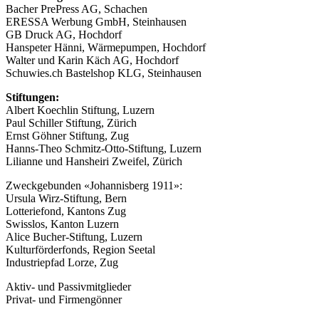
Bacher PrePress AG, Schachen
ERESSA Werbung GmbH, Steinhausen
GB Druck AG, Hochdorf
Hanspeter Hänni, Wärmepumpen, Hochdorf
Walter und Karin Käch AG, Hochdorf
Schuwies.ch Bastelshop KLG, Steinhausen
Stiftungen:
Albert Koechlin Stiftung, Luzern
Paul Schiller Stiftung, Zürich
Ernst Göhner Stiftung, Zug
Hanns-Theo Schmitz-Otto-Stiftung, Luzern
Lilianne und Hansheiri Zweifel, Zürich
Zweckgebunden «Johannisberg 1911»:
Ursula Wirz-Stiftung, Bern
Lotteriefond, Kantons Zug
Swisslos, Kanton Luzern
Alice Bucher-Stiftung, Luzern
Kulturförderfonds, Region Seetal
Industriepfad Lorze, Zug
Aktiv- und Passivmitglieder
Privat- und Firmengönner