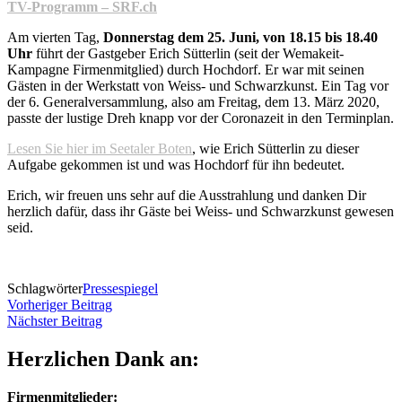
TV-Programm – SRF.ch
Am vierten Tag,
Donnerstag dem 25. Juni, von 18.15 bis 18.40
Uhr
führt der Gastgeber Erich Sütterlin (seit der Wemakeit-
Kampagne Firmenmitglied) durch Hochdorf. Er war mit seinen
Gästen in der Werkstatt von Weiss- und Schwarzkunst. Ein Tag vor
der 6. Generalversammlung, also am Freitag, dem 13. März 2020,
passte der lustige Dreh knapp vor der Coronazeit in den Terminplan.
Lesen Sie hier im Seetaler Boten
, wie Erich Sütterlin zu dieser
Aufgabe gekommen ist und was Hochdorf für ihn bedeutet.
Erich, wir freuen uns sehr auf die Ausstrahlung und danken Dir
herzlich dafür, dass ihr Gäste bei Weiss- und Schwarzkunst gewesen
seid.
Schlagwörter
Pressespiegel
Beitragsnavigation
Vorheriger
Vorheriger Beitrag
Nächster
Beitrag
Nächster Beitrag
Beitrag
Herzlichen Dank an:
Firmenmitglieder: