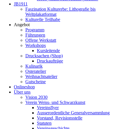
JB1911
Faszination Kulturerbe: Lithografie bis
Weltplakatformat
Kulturelle Teilhabe
Angebot
Programm
Führungen
Offene Werkstatt
Workshops
Kursleitende
Drucksachen (Shop)
Druckaufträge
Kulinarik
Osteratelier
Weihnachtsatelier
Gutscheine
Onlineshop
Über uns
Vision 2030
Verein Weiss- und Schwarzkunst
Vereinsflyer
Ausserordentliche Generalversammlung
Vorstand, Revisionsstelle
Statuten
Vereinsgeschichte