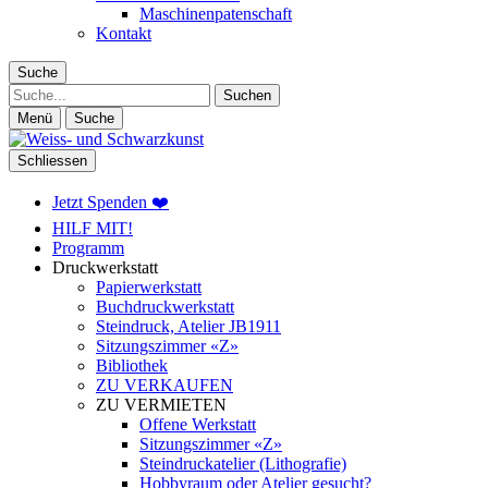
Maschinenpatenschaft
Kontakt
Suche
Suche
Menü
Suche
Schliessen
Jetzt Spenden ❤️
HILF MIT!
Programm
Druckwerkstatt
Papierwerkstatt
Buchdruckwerkstatt
Steindruck, Atelier JB1911
Sitzungszimmer «Z»
Bibliothek
ZU VERKAUFEN
ZU VERMIETEN
Offene Werkstatt
Sitzungszimmer «Z»
Steindruckatelier (Lithografie)
Hobbyraum oder Atelier gesucht?