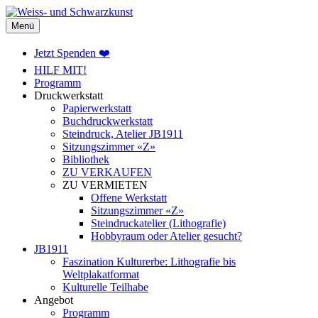
Weiss- und Schwarzkunst
Menü
Jetzt Spenden ❤️
HILF MIT!
Programm
Druckwerkstatt
Papierwerkstatt
Buchdruckwerkstatt
Steindruck, Atelier JB1911
Sitzungszimmer «Z»
Bibliothek
ZU VERKAUFEN
ZU VERMIETEN
Offene Werkstatt
Sitzungszimmer «Z»
Steindruckatelier (Lithografie)
Hobbyraum oder Atelier gesucht?
JB1911
Faszination Kulturerbe: Lithografie bis
Weltplakatformat
Kulturelle Teilhabe
Angebot
Programm