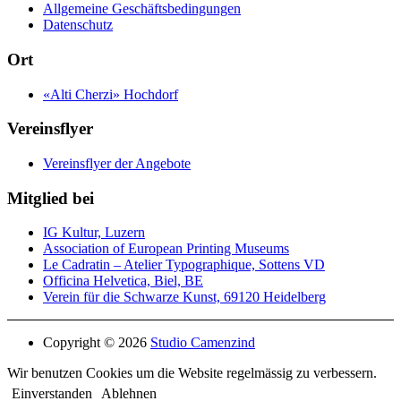
Allgemeine Geschäftsbedingungen
Datenschutz
Ort
«Alti Cherzi» Hochdorf
Vereinsflyer
Vereinsflyer der Angebote
Mitglied bei
IG Kultur, Luzern
Association of European Printing Museums
Le Cadratin – Atelier Typographique, Sottens VD
Officina Helvetica, Biel, BE
Verein für die Schwarze Kunst, 69120 Heidelberg
Copyright © 2026
Studio Camenzind
Wir benutzen Cookies um die Website regelmässig zu verbessern.
Einverstanden
Ablehnen