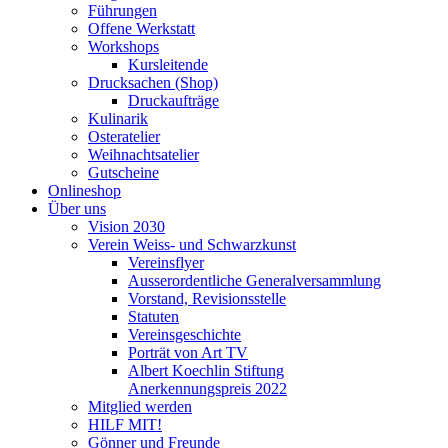
Führungen
Offene Werkstatt
Workshops
Kursleitende
Drucksachen (Shop)
Druckaufträge
Kulinarik
Osteratelier
Weihnachtsatelier
Gutscheine
Onlineshop
Über uns
Vision 2030
Verein Weiss- und Schwarzkunst
Vereinsflyer
Ausserordentliche Generalversammlung
Vorstand, Revisionsstelle
Statuten
Vereinsgeschichte
Porträt von Art TV
Albert Koechlin Stiftung
Anerkennungspreis 2022
Mitglied werden
HILF MIT!
Gönner und Freunde