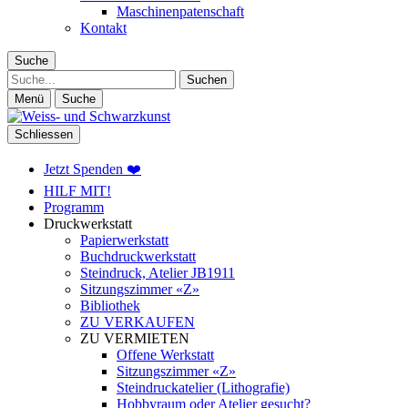
Maschinenpatenschaft
Kontakt
Suche
Suche
Menü
Suche
Schliessen
Jetzt Spenden ❤️
HILF MIT!
Programm
Druckwerkstatt
Papierwerkstatt
Buchdruckwerkstatt
Steindruck, Atelier JB1911
Sitzungszimmer «Z»
Bibliothek
ZU VERKAUFEN
ZU VERMIETEN
Offene Werkstatt
Sitzungszimmer «Z»
Steindruckatelier (Lithografie)
Hobbyraum oder Atelier gesucht?