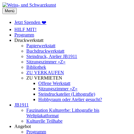
Weiss- und Schwarzkunst
Menü
Jetzt Spenden ❤️
HILF MIT!
Programm
Druckwerkstatt
Papierwerkstatt
Buchdruckwerkstatt
Steindruck, Atelier JB1911
Sitzungszimmer «Z»
Bibliothek
ZU VERKAUFEN
ZU VERMIETEN
Offene Werkstatt
Sitzungszimmer «Z»
Steindruckatelier (Lithografie)
Hobbyraum oder Atelier gesucht?
JB1911
Faszination Kulturerbe: Lithografie bis
Weltplakatformat
Kulturelle Teilhabe
Angebot
Programm