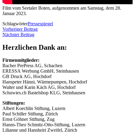
Film vom Seetaler Boten, aufgenommen am Samstag, dem 28.
Januar 2023.
Schlagwörter
Pressespiegel
Beitragsnavigation
Vorheriger
Vorheriger Beitrag
Nächster
Beitrag
Nächster Beitrag
Beitrag
Herzlichen Dank an:
Firmenmitglieder:
Bacher PrePress AG, Schachen
ERESSA Werbung GmbH, Steinhausen
GB Druck AG, Hochdorf
Hanspeter Hänni, Wärmepumpen, Hochdorf
Walter und Karin Käch AG, Hochdorf
Schuwies.ch Bastelshop KLG, Steinhausen
Stiftungen:
Albert Koechlin Stiftung, Luzern
Paul Schiller Stiftung, Zürich
Ernst Göhner Stiftung, Zug
Hanns-Theo Schmitz-Otto-Stiftung, Luzern
Lilianne und Hansheiri Zweifel, Zürich