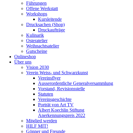
Führungen
Offene Werkstatt
Workshops
Kursleitende
Drucksachen (Shop)
Druckaufträge
Kulinarik
Osteratelier
Weihnachtsatelier
Gutscheine
Onlineshop
Über uns
Vision 2030
Verein Weiss- und Schwarzkunst
Vereinsflyer
Ausserordentliche Generalversammlung
Vorstand, Revisionsstelle
Statuten
Vereinsgeschichte
Porträt von Art TV
Albert Koechlin Stiftung
Anerkennungspreis 2022
Mitglied werden
HILF MIT!
Gönner und Freunde