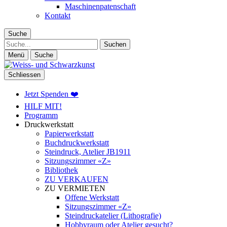
Maschinenpatenschaft
Kontakt
Suche
Suche
Menü
Suche
Schliessen
Jetzt Spenden ❤️
HILF MIT!
Programm
Druckwerkstatt
Papierwerkstatt
Buchdruckwerkstatt
Steindruck, Atelier JB1911
Sitzungszimmer «Z»
Bibliothek
ZU VERKAUFEN
ZU VERMIETEN
Offene Werkstatt
Sitzungszimmer «Z»
Steindruckatelier (Lithografie)
Hobbyraum oder Atelier gesucht?