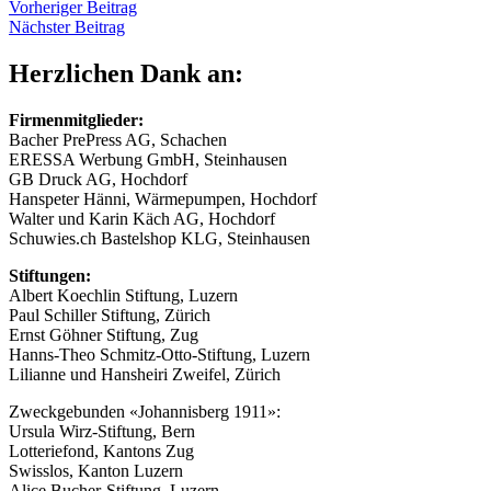
Beitragsnavigation
Vorheriger
Vorheriger Beitrag
Nächster
Beitrag
Nächster Beitrag
Beitrag
Herzlichen Dank an:
Firmenmitglieder:
Bacher PrePress AG, Schachen
ERESSA Werbung GmbH, Steinhausen
GB Druck AG, Hochdorf
Hanspeter Hänni, Wärmepumpen, Hochdorf
Walter und Karin Käch AG, Hochdorf
Schuwies.ch Bastelshop KLG, Steinhausen
Stiftungen:
Albert Koechlin Stiftung, Luzern
Paul Schiller Stiftung, Zürich
Ernst Göhner Stiftung, Zug
Hanns-Theo Schmitz-Otto-Stiftung, Luzern
Lilianne und Hansheiri Zweifel, Zürich
Zweckgebunden «Johannisberg 1911»:
Ursula Wirz-Stiftung, Bern
Lotteriefond, Kantons Zug
Swisslos, Kanton Luzern
Alice Bucher-Stiftung, Luzern