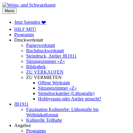
Weiss- und Schwarzkunst
Menü
Jetzt Spenden ❤️
HILF MIT!
Programm
Druckwerkstatt
Papierwerkstatt
Buchdruckwerkstatt
Steindruck, Atelier JB1911
Sitzungszimmer «Z»
Bibliothek
ZU VERKAUFEN
ZU VERMIETEN
Offene Werkstatt
Sitzungszimmer «Z»
Steindruckatelier (Lithografie)
Hobbyraum oder Atelier gesucht?
JB1911
Faszination Kulturerbe: Lithografie bis
Weltplakatformat
Kulturelle Teilhabe
Angebot
Programm