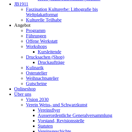
JB1911
Faszination Kulturerbe: Lithografie bis
Weltplakatformat
Kulturelle Teilhabe
Angebot
Programm
Führungen
Offene Werkstatt
Workshops
Kursleitende
Drucksachen (Shop)
Druckaufträge
Kulinarik
Osteratelier
Weihnachtsatelier
Gutscheine
Onlineshop
Über uns
Vision 2030
Verein Weiss- und Schwarzkunst
Vereinsflyer
Ausserordentliche Generalversammlung
Vorstand, Revisionsstelle
Statuten
Vereinsgeschichte