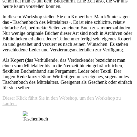
schon hat man es auf dem Bildschirm. Eine Zeit also, die wir uns
heute kaum vorstellen können.
In diesem Workshop stellen Sie ein Kopert her. Man könnte sagen
das «Taschenbuch des Mittelalters». Es ist eine schlichte, relativ
einfache Art, bedruckte Seiten zu einem Buch zusammenzubinden.
Nur wenige originale Bücher dieser Art sind noch in Archiven oder
Bibliotheken erhalten. Jeder Teilnehmer fertigt sein eigenes Kopert
an und gestaltet und verziert es nach seinen Wünschen. Es stehen
verschiedene Leder und Verzierungsmaterialien zur Verfügung.
Als Kopert (das Verhüllende, das Verdeckende) bezeichnet man
einen vom Mittelalter bis in die Neuzeit hinein gebräuchlichen,
flexiblen Bucheinband aus Pergament, Leder oder Textil. Der
langen Rede kurzer Sinn: Wir fertigen unser eigenes, sogenanntes
Taschenbuch des Mittelalters. Geeigenet als Geschenk oder einfach
für sich selber.
Dieser Klick führt Sie in den Webshop, um den Workshop zu
kaufen.